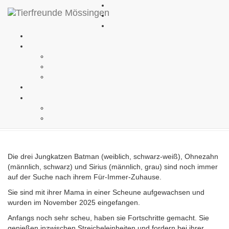
Kontakt
Impressum
Datenschutzhinweise
Batman, Sirius und Ohnezahn
(Vermittelt)
Die drei Jungkatzen Batman (weiblich, schwarz-weiß), Ohnezahn
(männlich, schwarz) und Sirius (männlich, grau) sind noch immer
auf der Suche nach ihrem Für-Immer-Zuhause.
Sie sind mit ihrer Mama in einer Scheune aufgewachsen und
wurden im November 2025 eingefangen.
Anfangs noch sehr scheu, haben sie Fortschritte gemacht. Sie
genießen inzwischen Streicheleinheiten und fordern bei ihrer