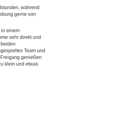
ndstunden, während
mgebung gerne von
 in einem
hme sehr direkt und
e beiden
ingespieltes Team und
h Freigang genießen
zu klein und etwas