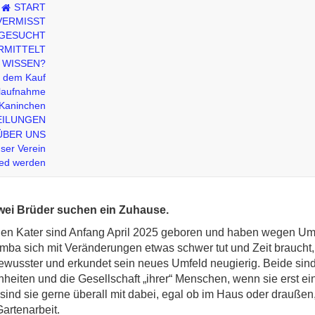
START
VERMISST
 GESUCHT
RMITTELT
 WISSEN?
r dem Kauf
laufnahme
Kaninchen
EILUNGEN
 und Balu – Privatvermi
ÜBER UNS
ser Verein
ied werden
wei Brüder suchen ein Zuhause.
chen Kater sind Anfang April 2025 geboren und haben wegen U
mba sich mit Veränderungen etwas schwer tut und Zeit braucht
bewusster und erkundet sein neues Umfeld neugierig. Beide sin
nheiten und die Gesellschaft „ihrer“ Menschen, wenn sie erst e
sind sie gerne überall mit dabei, egal ob im Haus oder drauß
Gartenarbeit.