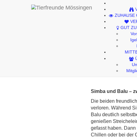
Kontakt
ZUHAUSE
Impressum
VE
GUT ZU
Datenschutzhinweise
Vo
Ige
MITT
Simba
Un
Mitgl
Simba und Balu – z
Die beiden freundli
verloren. Während Si
Balu deutlich selbst
genießen Streichelei
gefasst haben. Dann 
Chillen oder bei der 