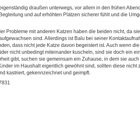
eigenständig draußen unterwegs, vor allem in den frühen Abe
 Begleitung und auf erhöhten Plätzen sicherer fühlt und die U
r Probleme mit anderen Katzen haben die beiden nicht, da sie
ufgewachsen sind. Allerdings ist Balu bei seiner Kontaktaufna
nden, dass nicht jede Katze davon begeistert ist. Auch wenn di
üder nicht unbedingt miteinander kuscheln, sind sie doch ein e
heit gibt, suchen sie gemeinsam ein Zuhause, in dem sie auc
nder im Haushalt eigentlich gewöhnt sind, sollten diese nicht 
ind kastriert, gekennzeichnet und geimpft.
17831