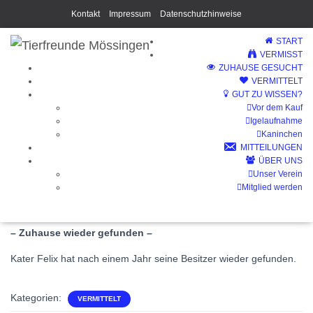
Kontakt
Impressum
Datenschutzhinweise
START
VERMISST
ZUHAUSE GESUCHT
VERMITTELT
GUT ZU WISSEN?
Vor dem Kauf
Felix (Vermittelt)
Igelaufnahme
Kaninchen
MITTEILUNGEN
ÜBER UNS
Unser Verein
Mitglied werden
– Zuhause wieder gefunden –
Kater Felix hat nach einem Jahr seine Besitzer wieder gefunden.
Kategorien:
VERMITTELT