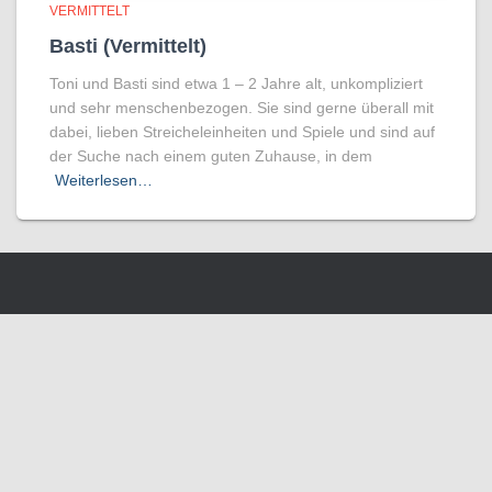
VERMITTELT
Basti (Vermittelt)
Toni und Basti sind etwa 1 – 2 Jahre alt, unkompliziert
und sehr menschenbezogen. Sie sind gerne überall mit
dabei, lieben Streicheleinheiten und Spiele und sind auf
der Suche nach einem guten Zuhause, in dem
Weiterlesen…
Wir benutzen Cookies um die Nutzerfreundlichkeit der Webseite zu
verbessen. Durch Deinen Besuch stimmst Du dem zu.
Verstanden
Weitere Informationen