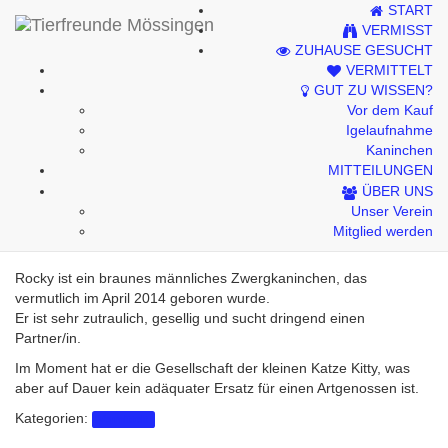
START
Kontakt
VERMISST
ZUHAUSE GESUCHT
Impressum
VERMITTELT
GUT ZU WISSEN?
Datenschutzhinweise
Vor dem Kauf
Igelaufnahme
Kaninchen
MITTEILUNGEN
Rocky (Vermittelt)
ÜBER UNS
Unser Verein
Mitglied werden
Rocky ist ein braunes männliches Zwergkaninchen, das
vermutlich im April 2014 geboren wurde.
Er ist sehr zutraulich, gesellig und sucht dringend einen
Partner/in.
Im Moment hat er die Gesellschaft der kleinen Katze Kitty, was
aber auf Dauer kein adäquater Ersatz für einen Artgenossen ist.
Kategorien:
Vermittelt