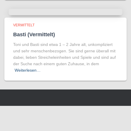
VERMITTELT
Basti (Vermittelt)
Toni und Basti sind etwa 1 – 2 Jahre alt, unkompliziert
und sehr menschenbezogen. Sie sind gerne überall mit
dabei, lieben Streicheleinheiten und Spiele und sind auf
der Suche nach einem guten Zuhause, in dem
Weiterlesen…
Wir benutzen Cookies um die Nutzerfreundlichkeit der Webseite zu
verbessen. Durch Deinen Besuch stimmst Du dem zu.
Verstanden
Weitere Informationen