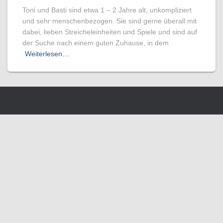
Toni und Basti sind etwa 1 – 2 Jahre alt, unkompliziert
und sehr menschenbezogen. Sie sind gerne überall mit
dabei, lieben Streicheleinheiten und Spiele und sind auf
der Suche nach einem guten Zuhause, in dem
Weiterlesen…
Wir benutzen Cookies um die Nutzerfreundlichkeit der Webseite zu
verbessen. Durch Deinen Besuch stimmst Du dem zu.
Verstanden
Weitere Informationen
SCHLIESSEN