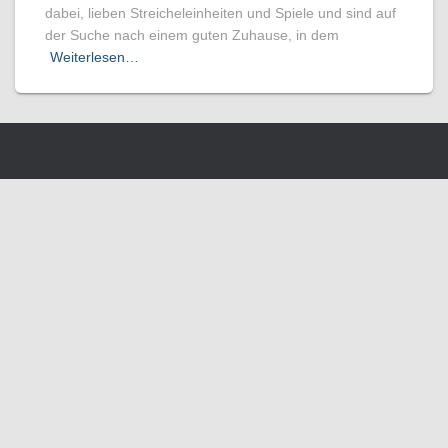
dabei, lieben Streicheleinheiten und Spiele und sind auf
der Suche nach einem guten Zuhause, in dem
Weiterlesen…
Wir benutzen Cookies um die Nutzerfreundlichkeit der Webseite zu
verbessen. Durch Deinen Besuch stimmst Du dem zu.
Verstanden
Weitere Informationen
SCHLIESSEN
Privacy Overview