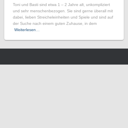
Toni und Basti sind etwa 1 – 2 Jahre alt, unkompliziert
und sehr menschenbezogen. Sie sind gerne überall mit
dabei, lieben Streicheleinheiten und Spiele und sind auf
der Suche nach einem guten Zuhause, in dem
Weiterlesen…
SCHLIESSEN
Privacy Overview