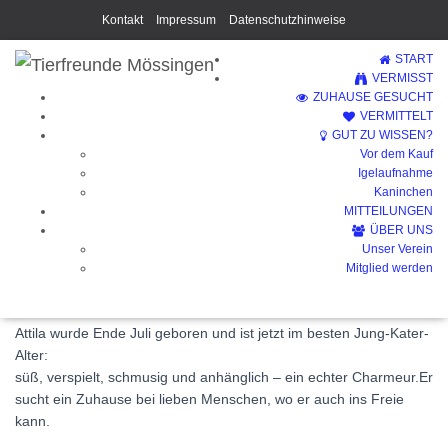
Kontakt
Impressum
Datenschutzhinweise
START
VERMISST
ZUHAUSE GESUCHT
VERMITTELT
GUT ZU WISSEN?
Vor dem Kauf
Attila (Vermittelt)
Igelaufnahme
Kaninchen
MITTEILUNGEN
ÜBER UNS
Unser Verein
Mitglied werden
Attila wurde Ende Juli geboren und ist jetzt im besten Jung-Kater-
Alter:
süß, verspielt, schmusig und anhänglich – ein echter Charmeur.Er
sucht ein Zuhause bei lieben Menschen, wo er auch ins Freie
kann.