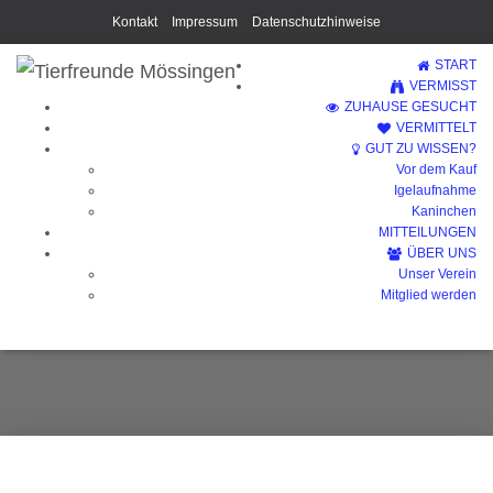
Kontakt
Impressum
Datenschutzhinweise
START
VERMISST
ZUHAUSE GESUCHT
VERMITTELT
GUT ZU WISSEN?
Vor dem Kauf
Igelaufnahme
Kaninchen
MITTEILUNGEN
ÜBER UNS
Unser Verein
Mimi
Mitglied werden