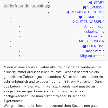
START
Kontakt
VERMISST
ZUHAUSE GESUCHT
Impressum
VERMITTELT
GUT ZU WISSEN?
Datenschutzhinweise
Vor dem Kauf
Igelaufnahme
Kaninchen
MITTEILUNGEN
Minou (Vermittelt)
ÜBER UNS
Unser Verein
Mitglied werden
Minou ist eine etwas 10 Jahre alte, freundliche Katzendame, die
bisherig immer draußen leben musste. Deshalb schätzt sie ein
gemütliches Zuhause jetzt besonders. Sie ist natürlich stubenrein,
sehr anhänglich und „plaudert“ gerne mit ihrem Menschen. Durch
das Leben in Freien war ihr Fell stark verfilzt und musste an
einigen Stellen geschoren werden. Inzwischen ist es
nachgewachsen und man erkennt wieder ihr schönes
Tigermuster.
Wer gibt dieser sehr lieben und zutraulichen Katze einen guten