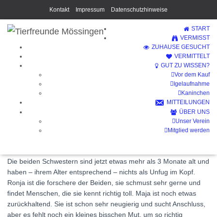
Kontakt
Impressum
Datenschutzhinweise
START
VERMISST
ZUHAUSE GESUCHT
VERMITTELT
GUT ZU WISSEN?
Vor dem Kauf
Ronja + Maja (Vermittelt)
Igelaufnahme
Kaninchen
MITTEILUNGEN
ÜBER UNS
Unser Verein
Mitglied werden
Die beiden Schwestern sind jetzt etwas mehr als 3 Monate alt und
haben – ihrem Alter entsprechend – nichts als Unfug im Kopf.
Ronja ist die forschere der Beiden, sie schmust sehr gerne und
findet Menschen, die sie kennt richtig toll. Maja ist noch etwas
zurückhaltend. Sie ist schon sehr neugierig und sucht Anschluss,
aber es fehlt noch ein kleines bisschen Mut, um so richtig