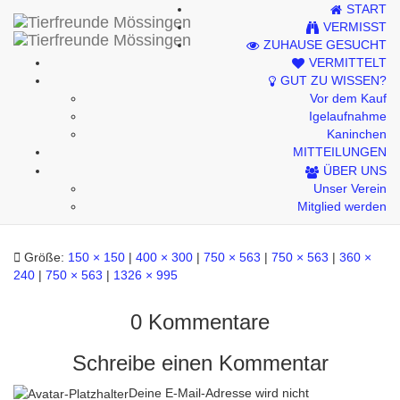
START
Kontakt
VERMISST
ZUHAUSE GESUCHT
Impressum
VERMITTELT
GUT ZU WISSEN?
Datenschutzhinweise
Vor dem Kauf
Igelaufnahme
Kaninchen
MITTEILUNGEN
Emmy
ÜBER UNS
Unser Verein
Mitglied werden
Größe:
150 × 150
|
400 × 300
|
750 × 563
|
750 × 563
|
360 ×
240
|
750 × 563
|
1326 × 995
0 Kommentare
Schreibe einen Kommentar
Deine E-Mail-Adresse wird nicht