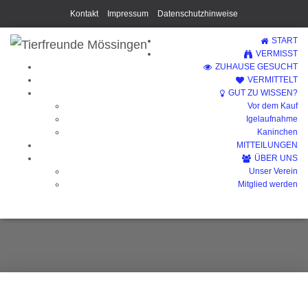
Kontakt
Impressum
Datenschutzhinweise
START
VERMISST
ZUHAUSE GESUCHT
VERMITTELT
GUT ZU WISSEN?
Vor dem Kauf
Igelaufnahme
Kaninchen
MITTEILUNGEN
ÜBER UNS
Unser Verein
Monschi
Mitglied werden