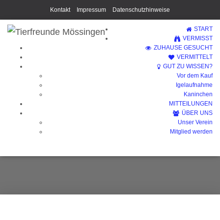
Kontakt
Impressum
Datenschutzhinweise
START
VERMISST
ZUHAUSE GESUCHT
VERMITTELT
GUT ZU WISSEN?
Vor dem Kauf
Igelaufnahme
Kaninchen
MITTEILUNGEN
ÜBER UNS
Unser Verein
Sammy
Mitglied werden