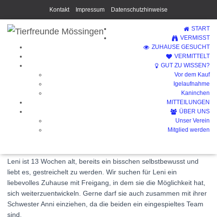
Kontakt
Impressum
Datenschutzhinweise
START
VERMISST
ZUHAUSE GESUCHT
VERMITTELT
GUT ZU WISSEN?
Vor dem Kauf
Leni (Vermittelt)
Igelaufnahme
Kaninchen
MITTEILUNGEN
ÜBER UNS
Unser Verein
Mitglied werden
Leni ist 13 Wochen alt, bereits ein bisschen selbstbewusst und
liebt es, gestreichelt zu werden. Wir suchen für Leni ein
liebevolles Zuhause mit Freigang, in dem sie die Möglichkeit hat,
sich weiterzuentwickeln. Gerne darf sie auch zusammen mit ihrer
Schwester Anni einziehen, da die beiden ein eingespieltes Team
sind.