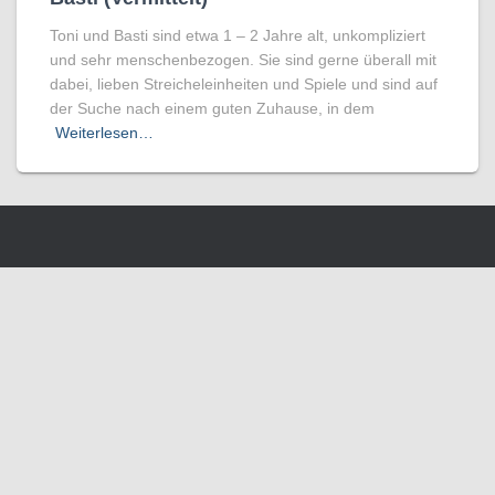
Toni und Basti sind etwa 1 – 2 Jahre alt, unkompliziert
und sehr menschenbezogen. Sie sind gerne überall mit
dabei, lieben Streicheleinheiten und Spiele und sind auf
der Suche nach einem guten Zuhause, in dem
Weiterlesen…
Wir benutzen Cookies um die Nutzerfreundlichkeit der Webseite zu
verbessen. Durch Deinen Besuch stimmst Du dem zu.
Verstanden
Weitere Informationen
SCHLIESSEN