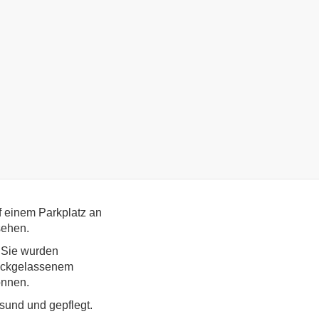
rmittelt)
f einem Parkplatz an
sehen.
. Sie wurden
urückgelassenem
önnen.
sund und gepflegt.