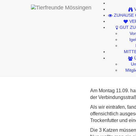
Kontakt
ZUHAUSE
Impressum
VE
GUT ZU
Datenschutzhinweise
Vo
Ige
MITT
3 Katzen
Un
Mitgl
Am Montag 11.09. hat
der Verbindungsstraß
Als wir eintrafen, fa
offensichtlich ausges
Trockenfutter und ei
Die 3 Katzen müssen 