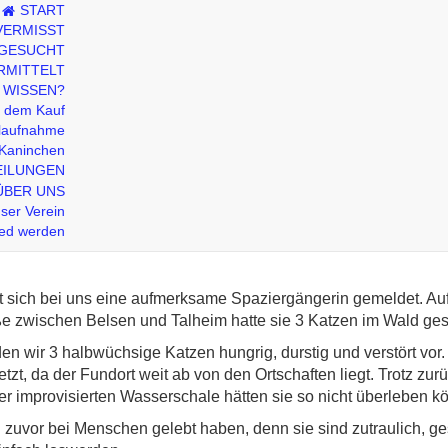
START
VERMISST
 GESUCHT
RMITTELT
 WISSEN?
r dem Kauf
laufnahme
Kaninchen
EILUNGEN
 im Wald ausgesetzt (Ve
ÜBER UNS
ser Verein
ied werden
 sich bei uns eine aufmerksame Spaziergängerin gemeldet. Au
e zwischen Belsen und Talheim hatte sie 3 Katzen im Wald ge
nden wir 3 halbwüchsige Katzen hungrig, durstig und verstört vor
etzt, da der Fundort weit ab von den Ortschaften liegt. Trotz z
ner improvisierten Wasserschale hätten sie so nicht überleben k
zuvor bei Menschen gelebt haben, denn sie sind zutraulich, ge