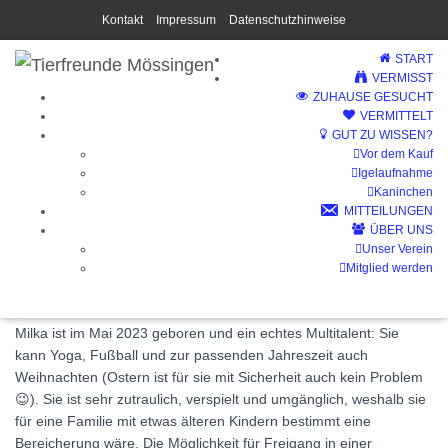
Kontakt
Impressum
Datenschutzhinweise
START
VERMISST
ZUHAUSE GESUCHT
VERMITTELT
GUT ZU WISSEN?
Vor dem Kauf
Milka (Vermittelt)
Igelaufnahme
Kaninchen
MITTEILUNGEN
ÜBER UNS
Unser Verein
Mitglied werden
Milka ist im Mai 2023 geboren und ein echtes Multitalent: Sie
kann Yoga, Fußball und zur passenden Jahreszeit auch
Weihnachten (Ostern ist für sie mit Sicherheit auch kein Problem
😉). Sie ist sehr zutraulich, verspielt und umgänglich, weshalb sie
für eine Familie mit etwas älteren Kindern bestimmt eine
Bereicherung wäre. Die Möglichkeit für Freigang in einer