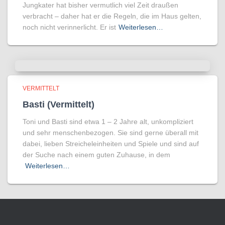
Jungkater hat bisher vermutlich viel Zeit draußen
verbracht – daher hat er die Regeln, die im Haus gelten,
noch nicht verinnerlicht. Er ist
Weiterlesen…
VERMITTELT
Basti (Vermittelt)
Toni und Basti sind etwa 1 – 2 Jahre alt, unkompliziert
und sehr menschenbezogen. Sie sind gerne überall mit
dabei, lieben Streicheleinheiten und Spiele und sind auf
der Suche nach einem guten Zuhause, in dem
Weiterlesen…