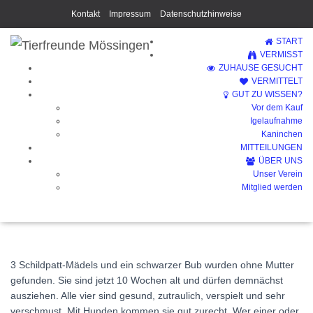
Kontakt
Impressum
Datenschutzhinweise
START
VERMISST
ZUHAUSE GESUCHT
VERMITTELT
GUT ZU WISSEN?
Vor dem Kauf
4 kleine Halloween-Geister
Igelaufnahme
Kaninchen
(Vermittelt)
MITTEILUNGEN
ÜBER UNS
Unser Verein
Mitglied werden
3 Schildpatt-Mädels und ein schwarzer Bub wurden ohne Mutter
gefunden. Sie sind jetzt 10 Wochen alt und dürfen demnächst
ausziehen. Alle vier sind gesund, zutraulich, verspielt und sehr
verschmust. Mit Hunden kommen sie gut zurecht. Wer einer oder