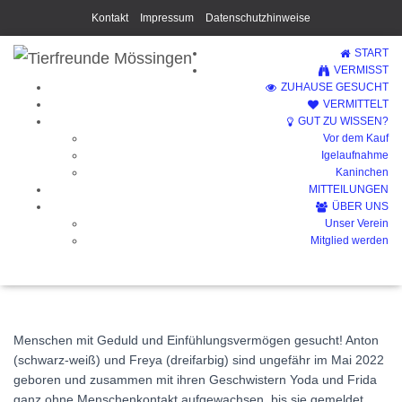
Kontakt
Impressum
Datenschutzhinweise
START
VERMISST
ZUHAUSE GESUCHT
VERMITTELT
GUT ZU WISSEN?
Vor dem Kauf
Anton + Freya – die
Igelaufnahme
Kaninchen
Individualisten (Vermittelt)
MITTEILUNGEN
ÜBER UNS
Unser Verein
Mitglied werden
Menschen mit Geduld und Einfühlungsvermögen gesucht! Anton
(schwarz-weiß) und Freya (dreifarbig) sind ungefähr im Mai 2022
geboren und zusammen mit ihren Geschwistern Yoda und Frida
ganz ohne Menschenkontakt aufgewachsen, bis sie gemeldet