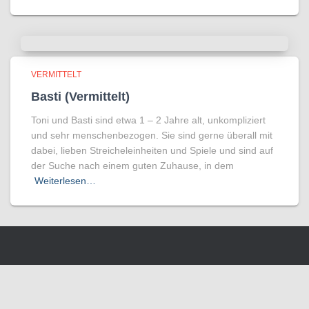
VERMITTELT
Basti (Vermittelt)
Toni und Basti sind etwa 1 – 2 Jahre alt, unkompliziert
und sehr menschenbezogen. Sie sind gerne überall mit
dabei, lieben Streicheleinheiten und Spiele und sind auf
der Suche nach einem guten Zuhause, in dem
Weiterlesen…
Wir benutzen Cookies um die Nutzerfreundlichkeit der Webseite zu
verbessen. Durch Deinen Besuch stimmst Du dem zu.
Verstanden
Weitere Informationen