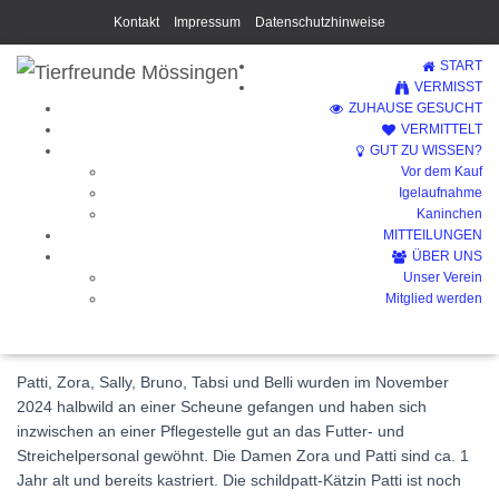
Kontakt
Impressum
Datenschutzhinweise
START
VERMISST
ZUHAUSE GESUCHT
VERMITTELT
GUT ZU WISSEN?
Vor dem Kauf
Patti (Vermittelt)
Igelaufnahme
Kaninchen
MITTEILUNGEN
ÜBER UNS
Unser Verein
Mitglied werden
Patti, Zora, Sally, Bruno, Tabsi und Belli wurden im November
2024 halbwild an einer Scheune gefangen und haben sich
inzwischen an einer Pflegestelle gut an das Futter- und
Streichelpersonal gewöhnt. Die Damen Zora und Patti sind ca. 1
Jahr alt und bereits kastriert. Die schildpatt-Kätzin Patti ist noch