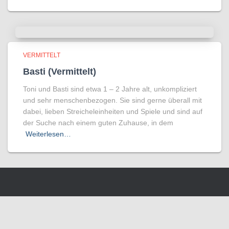
VERMITTELT
Basti (Vermittelt)
Toni und Basti sind etwa 1 – 2 Jahre alt, unkompliziert
und sehr menschenbezogen. Sie sind gerne überall mit
dabei, lieben Streicheleinheiten und Spiele und sind auf
der Suche nach einem guten Zuhause, in dem
Weiterlesen…
Wir benutzen Cookies um die Nutzerfreundlichkeit der Webseite zu
verbessen. Durch Deinen Besuch stimmst Du dem zu.
Verstanden
Weitere Informationen