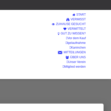
START
VERMISST
ZUHAUSE GESUCHT
VERMITTELT
GUT ZU WISSEN?
Vor dem Kauf
Igelaufnahme
Kaninchen
MITTEILUNGEN
ÜBER UNS
Unser Verein
ng
Mitglied werden