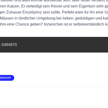
 bleiben und alles könnte wunderbar sein, aber leider versteht sic
nen Katzen. Er verteidigt sein Revier und sein Eigentum sehr 
gen Zuhause Einzelprinz sein sollte. Perfekt wäre für ihn eine
 Mäusen in ländlicher Umgebung bei lieben, geduldigen und ka
m eine Chance geben? Inzwischen ist er selbstverständlich ka
71-5494970
GESUCHT