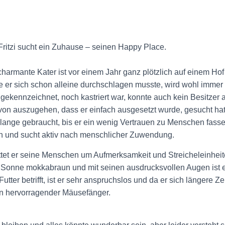
Fritzi sucht ein Zuhause – seinen Happy Place.
 charmante Kater ist vor einem Jahr ganz plötzlich auf einem Ho
 er sich schon alleine durchschlagen musste, wird wohl immer
 gekennzeichnet, noch kastriert war, konnte auch kein Besitzer
von auszugehen, dass er einfach ausgesetzt wurde, gesucht hat 
 lange gebraucht, bis er ein wenig Vertrauen zu Menschen fasse
fen und sucht aktiv nach menschlicher Zuwendung.
ittet er seine Menschen um Aufmerksamkeit und Streicheleinhei
r Sonne mokkabraun und mit seinen ausdrucksvollen Augen ist e
tter betrifft, ist er sehr anspruchslos und da er sich längere Ze
ein hervorragender Mäusefänger.