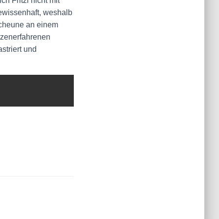
h Fritzi nicht mit
gewissenhaft, weshalb
 Scheune an einem
tzenerfahrenen
striert und