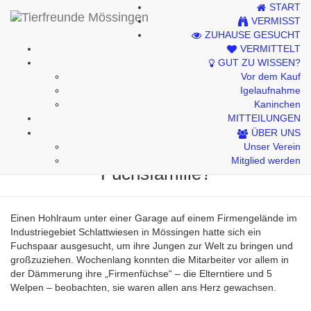
START
Kontakt
VERMISST
ZUHAUSE GESUCHT
Impressum
VERMITTELT
GUT ZU WISSEN?
Datenschutzhinweise
Vor dem Kauf
Igelaufnahme
Kaninchen
MITTEILUNGEN
Aus einem sicheren Zuhause wurde
ÜBER UNS
Unser Verein
eine Todesfalle: Wer vergiftete diese
Mitglied werden
Fuchsfamilie?
Einen Hohlraum unter einer Garage auf einem Firmengelände im
Industriegebiet Schlattwiesen in Mössingen hatte sich ein
Fuchspaar ausgesucht, um ihre Jungen zur Welt zu bringen und
großzuziehen. Wochenlang konnten die Mitarbeiter vor allem in
der Dämmerung ihre „Firmenfüchse“ – die Elterntiere und 5
Welpen – beobachten, sie waren allen ans Herz gewachsen.