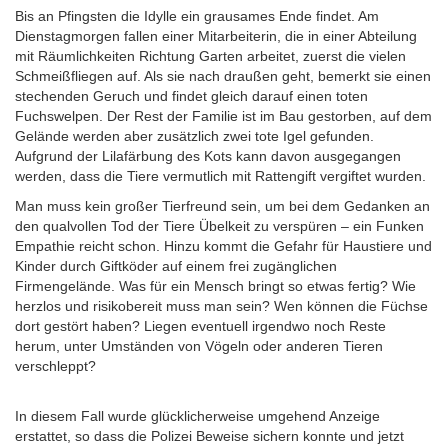
Bis an Pfingsten die Idylle ein grausames Ende findet. Am
Dienstagmorgen fallen einer Mitarbeiterin, die in einer Abteilung
mit Räumlichkeiten Richtung Garten arbeitet, zuerst die vielen
Schmeißfliegen auf. Als sie nach draußen geht, bemerkt sie einen
stechenden Geruch und findet gleich darauf einen toten
Fuchswelpen. Der Rest der Familie ist im Bau gestorben, auf dem
Gelände werden aber zusätzlich zwei tote Igel gefunden.
Aufgrund der Lilafärbung des Kots kann davon ausgegangen
werden, dass die Tiere vermutlich mit Rattengift vergiftet wurden.
Man muss kein großer Tierfreund sein, um bei dem Gedanken an
den qualvollen Tod der Tiere Übelkeit zu verspüren – ein Funken
Empathie reicht schon. Hinzu kommt die Gefahr für Haustiere und
Kinder durch Giftköder auf einem frei zugänglichen
Firmengelände. Was für ein Mensch bringt so etwas fertig? Wie
herzlos und risikobereit muss man sein? Wen können die Füchse
dort gestört haben? Liegen eventuell irgendwo noch Reste
herum, unter Umständen von Vögeln oder anderen Tieren
verschleppt?
In diesem Fall wurde glücklicherweise umgehend Anzeige
erstattet, so dass die Polizei Beweise sichern konnte und jetzt