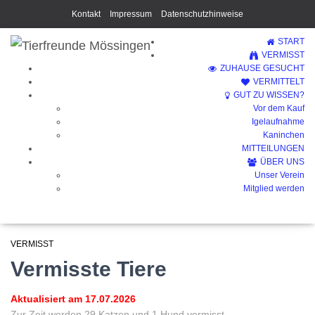
Kontakt
Impressum
Datenschutzhinweise
START
VERMISST
ZUHAUSE GESUCHT
VERMITTELT
GUT ZU WISSEN?
Vor dem Kauf
Vermisst
Igelaufnahme
Kaninchen
MITTEILUNGEN
ÜBER UNS
Unser Verein
Mitglied werden
VERMISST
Vermisste Tiere
Aktualisiert am 17.07.2026
Zur Zeit werden 29 Katzen und 1 Hund vermisst.