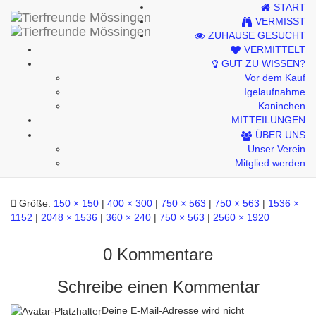
START
Kontakt
VERMISST
ZUHAUSE GESUCHT
Impressum
VERMITTELT
GUT ZU WISSEN?
Datenschutzhinweise
Vor dem Kauf
Igelaufnahme
Kaninchen
MITTEILUNGEN
Dobby
ÜBER UNS
Unser Verein
Mitglied werden
Größe:
150 × 150
|
400 × 300
|
750 × 563
|
750 × 563
|
1536 ×
1152
|
2048 × 1536
|
360 × 240
|
750 × 563
|
2560 × 1920
0 Kommentare
Schreibe einen Kommentar
Deine E-Mail-Adresse wird nicht