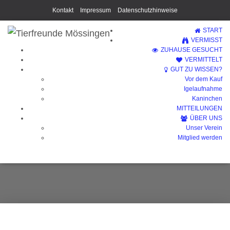
Kontakt
Impressum
Datenschutzhinweise
START
VERMISST
ZUHAUSE GESUCHT
VERMITTELT
GUT ZU WISSEN?
Vor dem Kauf
Igelaufnahme
Kaninchen
MITTEILUNGEN
ÜBER UNS
Unser Verein
Toffee
Mitglied werden