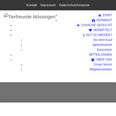
Kontakt
Impressum
Datenschutzhinweise
START
VERMISST
ZUHAUSE GESUCHT
VERMITTELT
GUT ZU WISSEN?
Vor dem Kauf
Igelaufnahme
Kaninchen
MITTEILUNGEN
ÜBER UNS
Unser Verein
Houdini
Mitglied werden