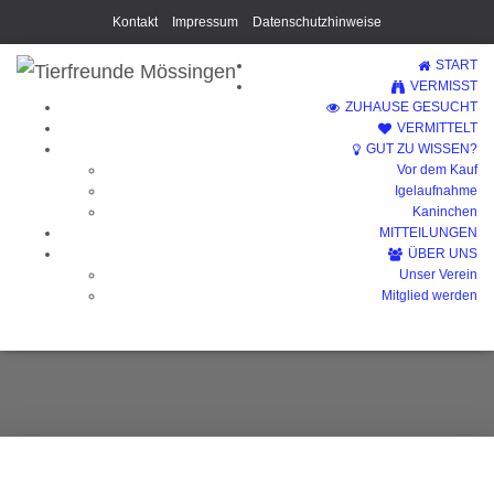
Kontakt
Impressum
Datenschutzhinweise
START
VERMISST
ZUHAUSE GESUCHT
VERMITTELT
GUT ZU WISSEN?
Vor dem Kauf
Igelaufnahme
Kaninchen
MITTEILUNGEN
ÜBER UNS
Unser Verein
Houdini
Mitglied werden