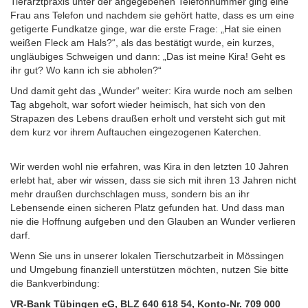
Tierarztpraxis unter der angegebenen Telefonnummer ging eine
Frau ans Telefon und nachdem sie gehört hatte, dass es um eine
getigerte Fundkatze ginge, war die erste Frage: „Hat sie einen
weißen Fleck am Hals?“, als das bestätigt wurde, ein kurzes,
ungläubiges Schweigen und dann: „Das ist meine Kira! Geht es
ihr gut? Wo kann ich sie abholen?“
Und damit geht das „Wunder“ weiter: Kira wurde noch am selben
Tag abgeholt, war sofort wieder heimisch, hat sich von den
Strapazen des Lebens draußen erholt und versteht sich gut mit
dem kurz vor ihrem Auftauchen eingezogenen Katerchen.
Wir werden wohl nie erfahren, was Kira in den letzten 10 Jahren
erlebt hat, aber wir wissen, dass sie sich mit ihren 13 Jahren nicht
mehr draußen durchschlagen muss, sondern bis an ihr
Lebensende einen sicheren Platz gefunden hat. Und dass man
nie die Hoffnung aufgeben und den Glauben an Wunder verlieren
darf.
Wenn Sie uns in unserer lokalen Tierschutzarbeit in Mössingen
und Umgebung finanziell unterstützen möchten, nutzen Sie bitte
die Bankverbindung:
VR-Bank Tübingen eG, BLZ 640 618 54, Konto-Nr. 709 000