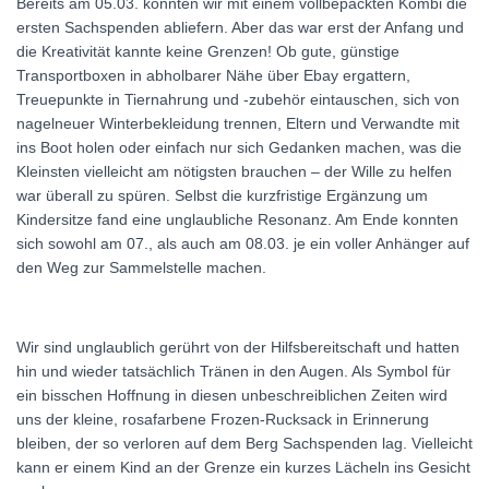
Bereits am 05.03. konnten wir mit einem vollbepackten Kombi die
ersten Sachspenden abliefern. Aber das war erst der Anfang und
die Kreativität kannte keine Grenzen! Ob gute, günstige
Transportboxen in abholbarer Nähe über Ebay ergattern,
Treuepunkte in Tiernahrung und -zubehör eintauschen, sich von
nagelneuer Winterbekleidung trennen, Eltern und Verwandte mit
ins Boot holen oder einfach nur sich Gedanken machen, was die
Kleinsten vielleicht am nötigsten brauchen – der Wille zu helfen
war überall zu spüren. Selbst die kurzfristige Ergänzung um
Kindersitze fand eine unglaubliche Resonanz. Am Ende konnten
sich sowohl am 07., als auch am 08.03. je ein voller Anhänger auf
den Weg zur Sammelstelle machen.
Wir sind unglaublich gerührt von der Hilfsbereitschaft und hatten
hin und wieder tatsächlich Tränen in den Augen. Als Symbol für
ein bisschen Hoffnung in diesen unbeschreiblichen Zeiten wird
uns der kleine, rosafarbene Frozen-Rucksack in Erinnerung
bleiben, der so verloren auf dem Berg Sachspenden lag. Vielleicht
kann er einem Kind an der Grenze ein kurzes Lächeln ins Gesicht