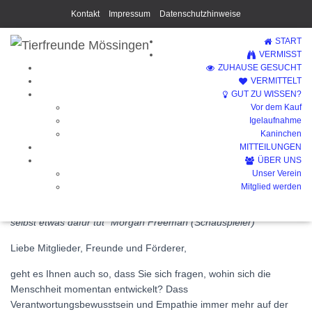
Kontakt
Impressum
Datenschutzhinweise
START
VERMISST
ZUHAUSE GESUCHT
VERMITTELT
GUT ZU WISSEN?
Vor dem Kauf
Weihnachtsbrief 2024
Igelaufnahme
Kaninchen
MITTEILUNGEN
ÜBER UNS
Unser Verein
Mitglied werden
„Ich weiß, dass Träume nur dann in Erfüllung gehen, wenn man
selbst etwas dafür tut“ Morgan Freeman (Schauspieler)
Liebe Mitglieder, Freunde und Förderer,
geht es Ihnen auch so, dass Sie sich fragen, wohin sich die
Menschheit momentan entwickelt? Dass
Verantwortungsbewusstsein und Empathie immer mehr auf der