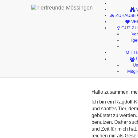
Kontakt
ZUHAUSE
Impressum
VE
GUT ZU
Datenschutzhinweise
Vo
Ige
MITT
Un
Mitgl
Hallo zusammen, me
Ich bin ein Ragdoll-K
und sanftes Tier, de
gebürstet zu werden.
benutzen. Daher such
und Zeit für mich ha
reichen mir als Gese