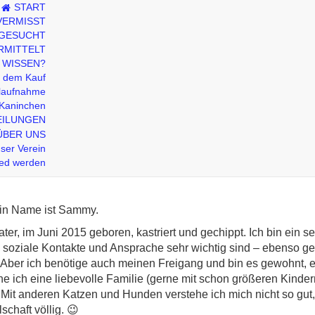
START
VERMISST
 GESUCHT
RMITTELT
 WISSEN?
r dem Kauf
laufnahme
Kaninchen
EILUNGEN
Sammy (Vermittelt)
ÜBER UNS
ser Verein
ied werden
in Name ist Sammy.
ater, im Juni 2015 geboren, kastriert und gechippt. Ich bin ein s
m soziale Kontakte und Ansprache sehr wichtig sind – ebenso ge
 Aber ich benötige auch meinen Freigang und bin es gewohnt, 
e ich eine liebevolle Familie (gerne mit schon größeren Kindern
t. Mit anderen Katzen und Hunden verstehe ich mich nicht so g
llschaft völlig. 😉