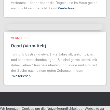
verbracht – daher hat er die Regeln, die im Haus gelten,
noch nicht verinnerlicht. Er ist
Weiterlesen…
VERMITTELT
Basti (Vermittelt)
Toni und Basti sind etwa 1 – 2 Jahre alt, unkompliziert
und sehr menschenbezogen. Sie sind gerne überall mit
dabei, lieben Streicheleinheiten und Spiele und sind auf
der Suche nach einem guten Zuhause, in dem
Weiterlesen…
Wir benutzen Cookies um die Nutzerfreundlichkeit der Webseite zu